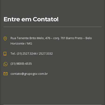
Entre em Contato!
Rua Tenente Brito Melo, 476 – conj. 701 Barro Preto – Belo
Horizonte / MG
Tel.: (31) 2527.3244 / 2527.3332
(31) 98305-6535
contato@grupogsv.com.br