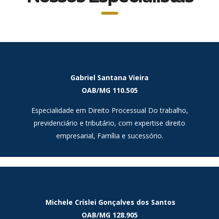
Gabriel Santana Vieira
OAB/MG 110.505
Especialidade em Direito Processual Do trabalho,
previdenciário e tributário, com expertise direito
empresarial, Família e sucessório.
Arthur Bernardes da Silva Junior -
OAB/MG 61.527
Michele Críslei Gonçalves dos Santos
Especialidade em Direito Tributário. com expertise
OAB/MG 128.905
em Direito Sucessório, Empresarial, Recuperação