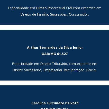
Judicial.
Especialidade em Direito Processual Civil com expertise em
Direito de Família, Sucessões, Consumidor.
Arthur Bernardes da Silva Junior -
Arthur Bernardes da Silva Junior
OAB/MG 61.527
OAB/MG 61.527
Michele Críslei Gonçalves dos Santos
OAB/MG 128.905
Especialidade em Direito Tributário. com expertise em
Direito Sucessório, Empresarial, Recuperação Judicial.
Especialidade em Direito Processual Civil com expertise em
Direito de Família, Sucessões, Consumidor.
Carolina Furtunato Peixoto