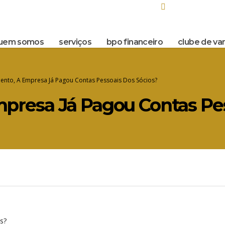
 Melo, 476 – conj. 701 Barro Preto – BH / MG
Seg - Sex 8.00 - 1
uem somos
serviços
bpo financeiro
clube de va
nto, A Empresa Já Pagou Contas Pessoais Dos Sócios?
resa Já Pagou Contas Pes
s?