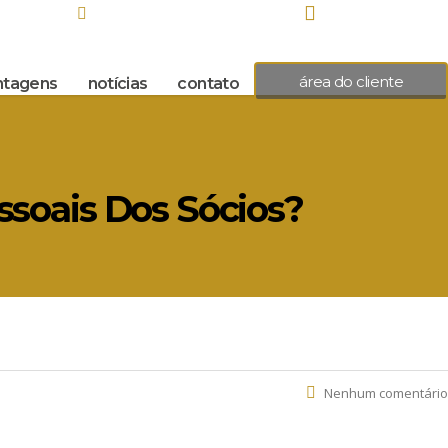
(31) 98305-6535
8.00
(31) 2527.3244 / 2527.3332
área do cliente
ntagens
notícias
contato
soais Dos Sócios?
Nenhum comentário