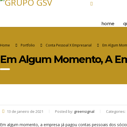
Rua Tenente Brito
home
q
Home
Portfolio
Conta Pessoal X Empresarial
Em Algum Mome
Em Algum Momento, A Emp
13 de janeiro de 2021
Posted by:
greensignal
Categories:
Em algum momento, a empresa já pagou contas pessoais dos sócio