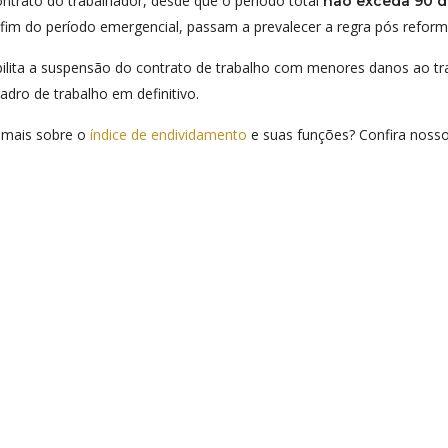
ntrato do trabalhador, desde que o período total
não exceda 90 d
fim do período emergencial, passam a prevalecer a regra pós refor
ilita a suspensão do contrato de trabalho com menores danos ao t
adro de trabalho em definitivo.
 mais sobre o
índice de endividamento
e suas funções? Confira nosso