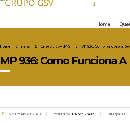
Rua Tenente Brito
Home
Que
Home
news
Crise do Covid-19
MP 936: Como funciona a Re
MP 936: Como Funciona A 
15 de maio de 2020
Posted by:
Heitor Siman
Categories:
C