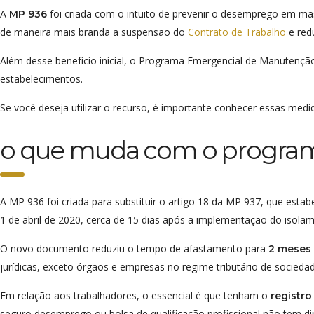
A
foi criada com o intuito de prevenir o desemprego em ma
MP 936
de maneira mais branda a suspensão do
Contrato de Trabalho
e red
Além desse benefício inicial, o Programa Emergencial de Manutenç
estabelecimentos.
Se você deseja utilizar o recurso, é importante conhecer essas med
o que muda com o program
A MP 936 foi criada para substituir o artigo 18 da MP 937, que es
1 de abril de 2020, cerca de 15 dias após a implementação do isolam
O novo documento reduziu o tempo de afastamento para
2 meses
jurídicas, exceto órgãos e empresas no regime tributário de socieda
Em relação aos trabalhadores, o essencial é que tenham o
registro
seguro desemprego ou bolsa de qualificação profissional não tem dire