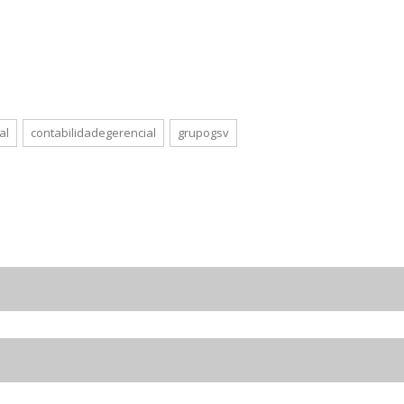
al
contabilidadegerencial
grupogsv