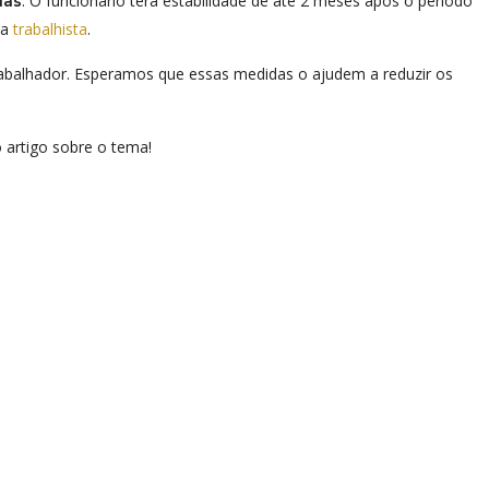
. O funcionário terá estabilidade de até 2 meses após o período
ias
ma
trabalhista
.
rabalhador. Esperamos que essas medidas o ajudem a reduzir os
 artigo sobre o tema!