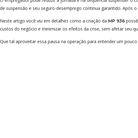
O empregador pode reduzir a jornada e na sequência suspender o co
de suspensão e seu seguro-desemprego continua garantido. Após o 
Neste artigo você viu em detalhes como a criação da
possib
MP 936
custos do negócio e minimizar os efeitos da crise, sem afetar seu qu
Que tal aproveitar essa pausa na operação para entender um pouco