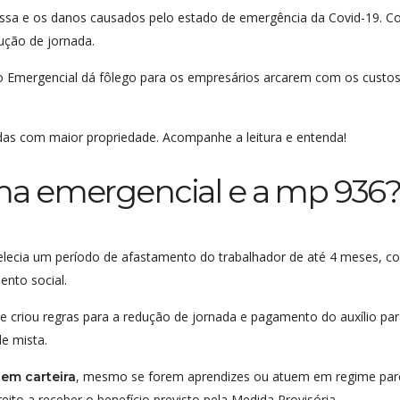
ssa e os danos causados pelo estado de emergência da Covid-19. Co
ução de jornada.
ão Emergencial dá fôlego para os empresários arcarem com os cust
idas com maior propriedade. Acompanhe a leitura e entenda!
a emergencial e a mp 936
tabelecia um período de afastamento do trabalhador de até 4 meses,
ento social.
e criou regras para a redução de jornada e pagamento do auxílio para
de mista.
, mesmo se forem aprendizes ou atuem em regime parci
 em carteira
ito a receber o benefício previsto pela Medida Provisória.