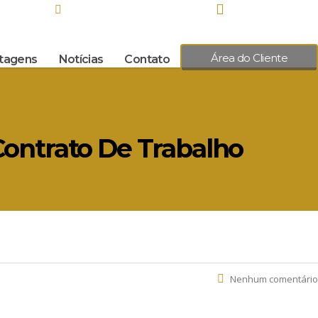
(31) 98305-6535
8.00
(31) 2527.3244 / 2527.3332
Área do Cliente
ntagens
Notícias
Contato
ontrato De Trabalho
Nenhum comentário