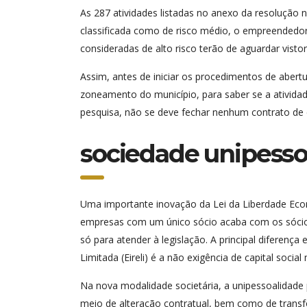
As 287 atividades listadas no anexo da resolução n
classificada como de risco médio, o empreendedor t
consideradas de alto risco terão de aguardar vistoria
Assim, antes de iniciar os procedimentos de abertur
zoneamento do município, para saber se a atividad
pesquisa, não se deve fechar nenhum contrato de c
sociedade unipesso
Uma importante inovação da Lei da Liberdade Econ
empresas com um único sócio acaba com os sócios f
só para atender à legislação. A principal diferenc
Limitada (Eireli) é a não exigência de capital social
Na nova modalidade societária, a unipessoalidade po
meio de alteração contratual, bem como de transfo