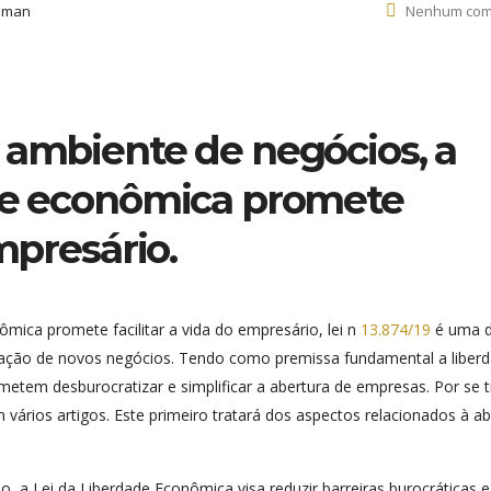
Siman
Nenhum com
 ambiente de negócios, a
ade econômica promete
empresário.
ica promete facilitar a vida do empresário, lei n
13.874/19
é uma 
ação de novos negócios. Tendo como premissa fundamental a liber
metem desburocratizar e simplificar a abertura de empresas. Por se t
́rios artigos. Este primeiro tratará dos aspectos relacionados à ab
a Lei da Liberdade Econômica visa reduzir barreiras burocráticas e