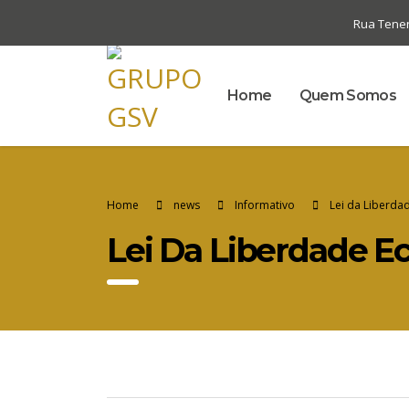
Rua Tenent
Home
Quem Somos
Home
news
Informativo
Lei da Liberda
Lei Da Liberdade E