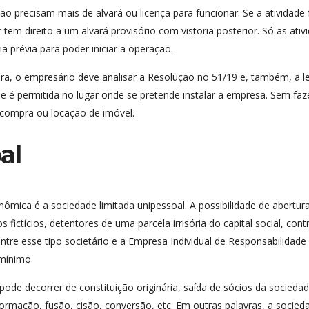
ão precisam mais de alvará ou licença para funcionar. Se a atividade 
em direito a um alvará provisório com vistoria posterior. Só as ativ
 prévia para poder iniciar a operação.
a, o empresário deve analisar a Resolução no 51/19 e, também, a le
e é permitida no lugar onde se pretende instalar a empresa. Sem faz
ompra ou locação de imóvel.
al
ômica é a sociedade limitada unipessoal. A possibilidade de abertur
ictícios, detentores de uma parcela irrisória do capital social, con
̧a entre esse tipo societário e a Empresa Individual de Responsabilidade
 mínimo.
de decorrer de constituição originária, saída de sócios da socieda
rmação, fusão, cisão, conversão, etc. Em outras palavras, a socied