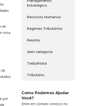
Planejamento
for
Estratégico
idades
Recursos Humanos
i de
Regimes Tributários
er essa
Revista
Sem categoria
Trabalhista
a de
Tributário
tratados
Como Podemos Ajudar
Você?
de por
Entre em contato conosco no
ade