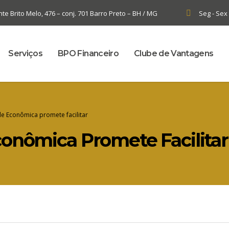
e Brito Melo, 476 – conj. 701 Barro Preto – BH / MG
Seg - Sex 
Serviços
BPO Financeiro
Clube de Vantagens
de Econômica promete facilitar
conômica Promete Facilitar