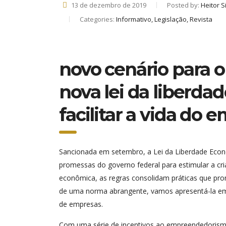
13 de dezembro de 2019
Posted by:
Heitor 
Categories:
Informativo, Legislação, Revista
novo cenário para o
nova lei da liberd
facilitar a vida do 
Sancionada em setembro, a Lei da Liberdade Econôm
promessas do governo federal para estimular a cri
econômica, as regras consolidam práticas que pro
de uma norma abrangente, vamos apresentá-la em va
de empresas.
Com uma série de incentivos ao empreendedorismo, 