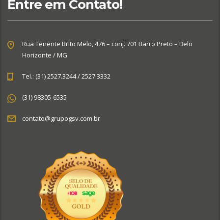
Entre em Contato!
Rua Tenente Brito Melo, 476 – conj. 701 Barro Preto – Belo
Horizonte / MG
Tel.: (31) 2527.3244 / 2527.3332
(31) 98305-6535
contato@grupogsv.com.br