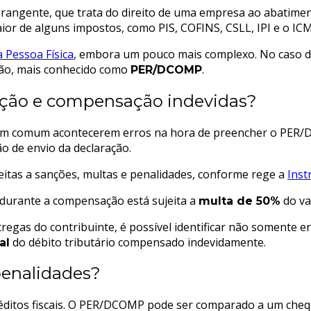
angente, que trata do direito de uma empresa ao abatimento
or de alguns impostos, como PIS, COFINS, CSLL, IPI e o ICM
 Pessoa Física
, embora um pouco mais complexo. No caso d
ção, mais conhecido como
.
PER/DCOMP
tuição e compensação indevidas?
é bem comum acontecerem erros na hora de preencher o PE
o de envio da declaração.
eitas a sanções, multas e penalidades, conforme rege a
Inst
 durante a compensação está sujeita a
do val
multa de 50%
gas do contribuinte, é possível identificar não somente er
do débito tributário compensado indevidamente.
al
penalidades?
s créditos fiscais. O PER/DCOMP pode ser comparado a um c