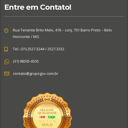
Entre em Contato!
Rua Tenente Brito Melo, 476 – conj. 701 Barro Preto – Belo
Horizonte / MG
Tel.: (31) 2527.3244 / 2527.3332
(31) 98305-6535
contato@grupogsv.com.br