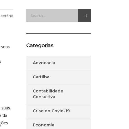
entário
Categorias
e suas
6
Advocacia
Cartilha
Contabilidade
Consultiva
e suas
Crise do Covid-19
a da
ações
Economia