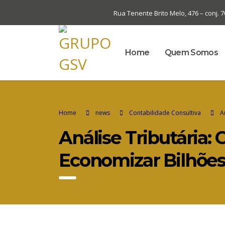
Rua Tenente Brito Melo, 476 – conj. 
Home
Quem Somos
Home
news
Contabilidade Consultiva
A
Análise Tributária:
Economizar Bilhõe