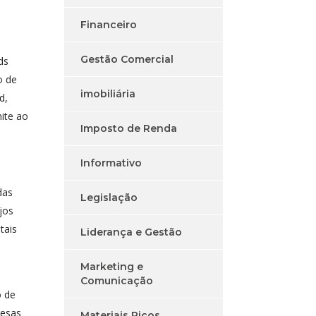
Financeiro
Gestão Comercial
ds
o de
imobiliária
d,
ite ao
Imposto de Renda
Informativo
das
Legislação
jos
tais
Liderança e Gestão
Marketing e
Comunicação
o de
resas
Materiais Ricos