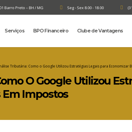
701 Barro Preto – BH / MG
Seg - Sex 8.00 - 18.00
(3
Serviços
BPO Financeiro
Clube de Vantagens
nálise Tributária: Como o Google Utilizou Estratégias Legais para Economizar
 Como O Google Utilizou Est
s Em Impostos