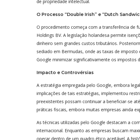
de propriedade intelectual.
O Processo “Double Irish” e “Dutch Sandwi
O procedimento começa com a transferência de fun
Holdings BV. A legislação holandesa permite isençõ
dinheiro sem grandes custos tributários. Posteriorm
sediado em Bermudas, onde as taxas de imposto co
Google minimizar significativamente os impostos 
Impacto e Controvérsias
A estratégia empregada pelo Google, embora legal, t
implicações de tais estratégias, implementou rest
preexistentes possam continuar a beneficiar-se até 
práticas fiscais, embora muitas empresas ainda ex
As técnicas utilizadas pelo Google destacam a com
internacional. Enquanto as empresas buscam maxi
operar dentro de um quadro ético aceitável. A his