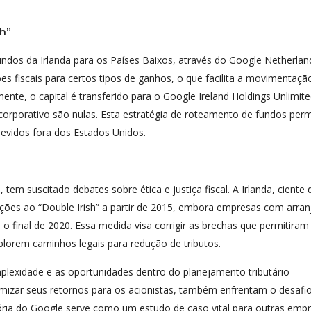
ch”
dos da Irlanda para os Países Baixos, através do Google Netherlan
es fiscais para certos tipos de ganhos, o que facilita a movimentaçã
ente, o capital é transferido para o Google Ireland Holdings Unlimite
rporativo são nulas. Esta estratégia de roteamento de fundos perm
devidos fora dos Estados Unidos.
em suscitado debates sobre ética e justiça fiscal. A Irlanda, ciente 
rições ao “Double Irish” a partir de 2015, embora empresas com arran
o final de 2020. Essa medida visa corrigir as brechas que permitiram 
plorem caminhos legais para redução de tributos.
plexidade e as oportunidades dentro do planejamento tributário
mizar seus retornos para os acionistas, também enfrentam o desafi
tória do Google serve como um estudo de caso vital para outras emp