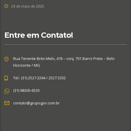
29 de maio de 2025
Entre em Contato!
Rua Tenente Brito Melo, 476 – conj. 701 Barro Preto – Belo
Horizonte / MG
Tel.: (31) 2527.3244 / 2527.3332
(31) 98305-6535
contato@grupogsv.com.br