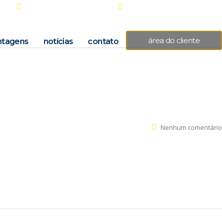
Seg - Sex 8.00 - 18.00
(31) 2527.3244 / 2527.3332
área do cliente
ntagens
notícias
contato
Nenhum comentário