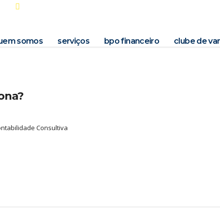
Rua Tenente Brito Melo, 476 – conj. 701 Barro Preto – BH / MG
uem somos
serviços
bpo financeiro
clube de va
iona?
ntabilidade Consultiva