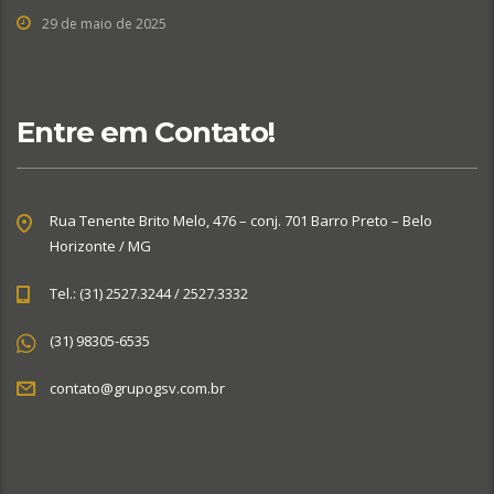
29 de maio de 2025
Entre em Contato!
Rua Tenente Brito Melo, 476 – conj. 701 Barro Preto – Belo
Horizonte / MG
Tel.: (31) 2527.3244 / 2527.3332
(31) 98305-6535
contato@grupogsv.com.br