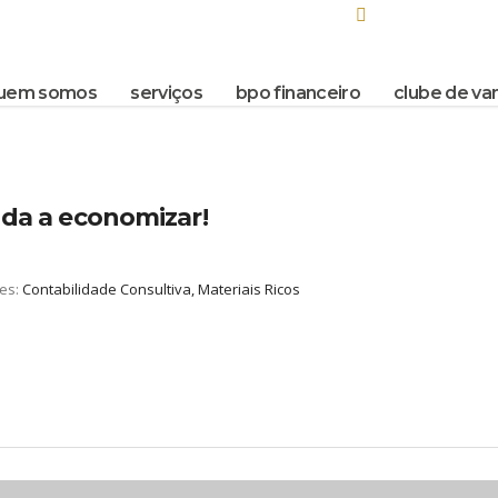
 Melo, 476 – conj. 701 Barro Preto – BH / MG
Seg - Sex 8.00 - 1
uem somos
serviços
bpo financeiro
clube de va
uda a economizar!
ies:
Contabilidade Consultiva, Materiais Ricos