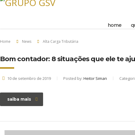
Rua Tenente Brito
home
q
Home
News
Alta Carga Tributária
Bom contador: 8 situações que ele te aj
10 de setembro de 2019
Posted by:
Heitor Siman
Categor
saiba mais