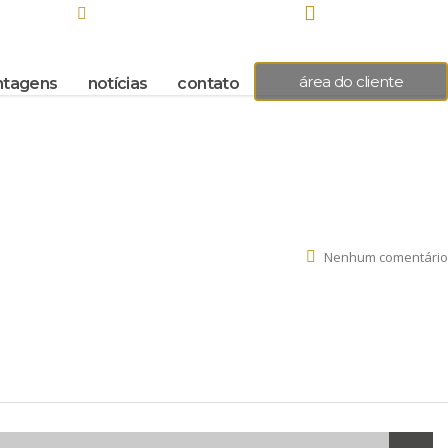
(31) 98305-6535
8.00
(31) 2527.3244 / 2527.3332
área do cliente
ntagens
notícias
contato
Nenhum comentário