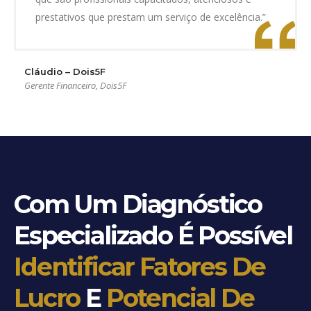
prestativos que prestam um serviço de excelência.”
Cláudio – Dois5F
Gerente Financeiro, Dois5F
Com Um Diagnóstico
Especializado É Possível
Identificar Fatores De
Lucro
E
Potencial De